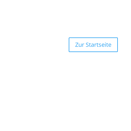
Zur Startseite
Naturhundeschule
Mag. Claudia Müller
geprüfte Hundetrainer
in